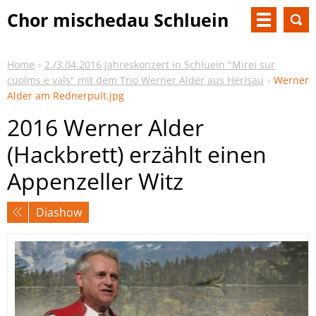
Chor mischedau Schluein
Home
2./3.04.2016 Jahreskonzert in Schluein "Mirei sur
cuolms e vals" mit dem Trio Werner Alder aus Herisau
Werner
Alder am Rednerpult.jpg
2016 Werner Alder
(Hackbrett) erzählt einen
Appenzeller Witz
Diashow