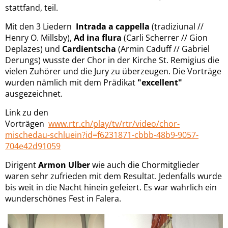
stattfand, teil.
Mit den 3 Liedern
Intrada a cappella
(tradiziunal //
Henry O. Millsby),
Ad ina flura
(Carli Scherrer // Gion
Deplazes) und
Cardientscha
(Armin Caduff // Gabriel
Derungs) wusste der Chor in der Kirche St. Remigius die
vielen Zuhörer und die Jury zu überzeugen. Die Vorträge
wurden nämlich mit dem Prädikat
"excellent"
ausgezeichnet.
Link zu den
Vorträgen
www.rtr.ch/play/tv/rtr/video/chor-
mischedau-schluein?id=f6231871-cbbb-48b9-9057-
704e42d91059
Dirigent
Armon Ulber
wie auch die Chormitglieder
waren sehr zufrieden mit dem Resultat. Jedenfalls wurde
bis weit in die Nacht hinein gefeiert. Es war wahrlich ein
wunderschönes Fest in Falera.