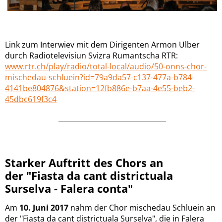
Link zum Interwiev mit dem Dirigenten Armon Ulber
durch Radiotelevisiun Svizra Rumantscha RTR:
www.rtr.ch/play/radio/total-local/audio/50-onns-chor-
mischedau-schluein?id=79a9da57-c137-477a-b784-
4141be804876&station=12fb886e-b7aa-4e55-beb2-
45dbc619f3c4
_______________________________
Starker Auftritt des Chors an
der "Fiasta da cant districtuala
Surselva - Falera conta"
Am
10. Juni 2017
nahm der Chor mischedau Schluein an
der "Fiasta da cant districtuala Surselva", die in Falera