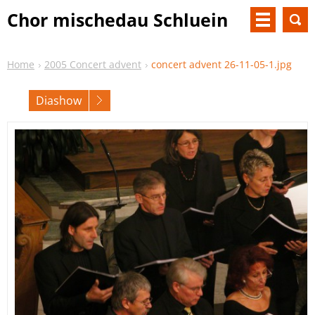
Chor mischedau Schluein
Home
2005 Concert advent
concert advent 26-11-05-1.jpg
Diashow